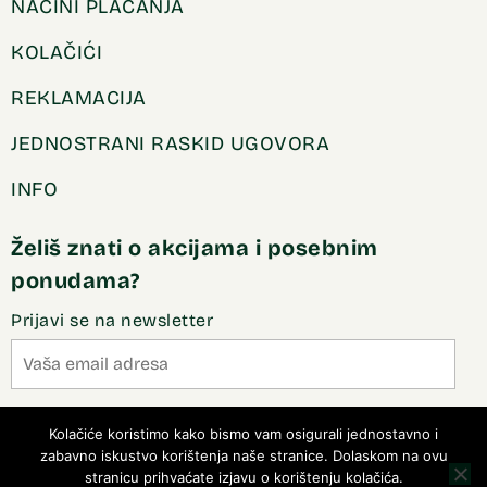
NAČINI PLAĆANJA
KOLAČIĆI
REKLAMACIJA
JEDNOSTRANI RASKID UGOVORA
INFO
Želiš znati o akcijama i posebnim
ponudama?
Prijavi se na newsletter
Slažem se sa pravilima privatnosti
Kolačiće koristimo kako bismo vam osigurali jednostavno i
zabavno iskustvo korištenja naše stranice. Dolaskom na ovu
stranicu prihvaćate izjavu o korištenju kolačića.