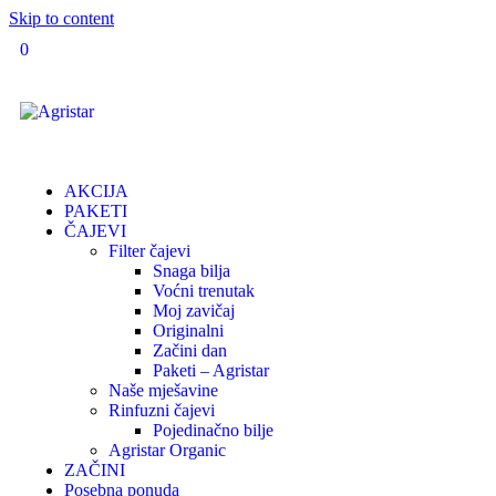
Skip to content
0
AKCIJA
PAKETI
ČAJEVI
Filter čajevi
Snaga bilja
Voćni trenutak
Moj zavičaj
Originalni
Začini dan
Paketi – Agristar
Naše mješavine
Rinfuzni čajevi
Pojedinačno bilje
Agristar Organic
ZAČINI
Posebna ponuda