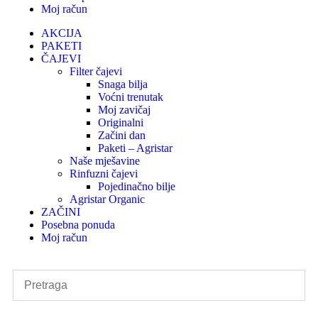
Moj račun
AKCIJA
PAKETI
ČAJEVI
Filter čajevi
Snaga bilja
Voćni trenutak
Moj zavičaj
Originalni
Začini dan
Paketi – Agristar
Naše mješavine
Rinfuzni čajevi
Pojedinačno bilje
Agristar Organic
ZAČINI
Posebna ponuda
Moj račun