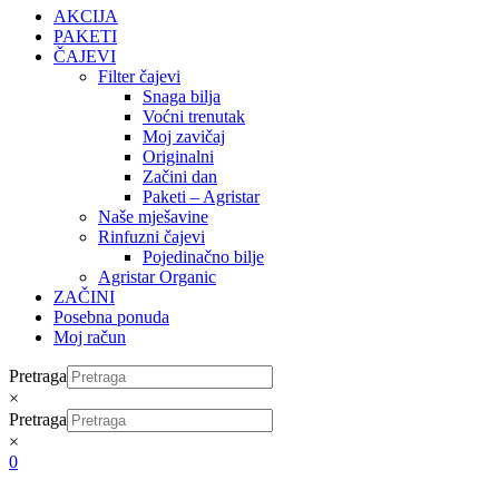
AKCIJA
PAKETI
ČAJEVI
Filter čajevi
Snaga bilja
Voćni trenutak
Moj zavičaj
Originalni
Začini dan
Paketi – Agristar
Naše mješavine
Rinfuzni čajevi
Pojedinačno bilje
Agristar Organic
ZAČINI
Posebna ponuda
Moj račun
Pretraga
×
Pretraga
×
0