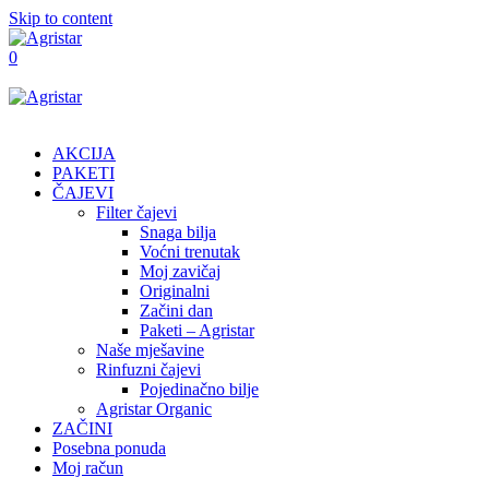
Skip to content
0
AKCIJA
PAKETI
ČAJEVI
Filter čajevi
Snaga bilja
Voćni trenutak
Moj zavičaj
Originalni
Začini dan
Paketi – Agristar
Naše mješavine
Rinfuzni čajevi
Pojedinačno bilje
Agristar Organic
ZAČINI
Posebna ponuda
Moj račun