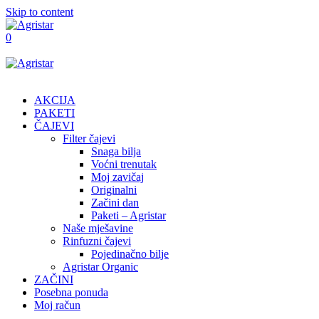
Skip to content
0
AKCIJA
PAKETI
ČAJEVI
Filter čajevi
Snaga bilja
Voćni trenutak
Moj zavičaj
Originalni
Začini dan
Paketi – Agristar
Naše mješavine
Rinfuzni čajevi
Pojedinačno bilje
Agristar Organic
ZAČINI
Posebna ponuda
Moj račun