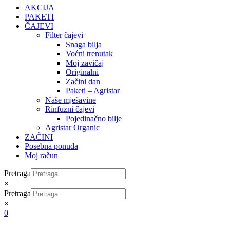
AKCIJA
PAKETI
ČAJEVI
Filter čajevi
Snaga bilja
Voćni trenutak
Moj zavičaj
Originalni
Začini dan
Paketi – Agristar
Naše mješavine
Rinfuzni čajevi
Pojedinačno bilje
Agristar Organic
ZAČINI
Posebna ponuda
Moj račun
Pretraga
×
Pretraga
×
0