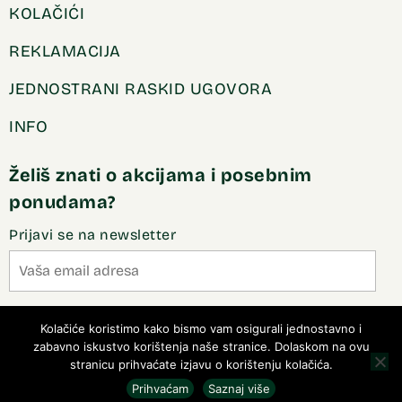
KOLAČIĆI
REKLAMACIJA
JEDNOSTRANI RASKID UGOVORA
INFO
Želiš znati o akcijama i posebnim
ponudama?
Prijavi se na newsletter
Slažem se sa pravilima privatnosti
Kolačiće koristimo kako bismo vam osigurali jednostavno i
zabavno iskustvo korištenja naše stranice. Dolaskom na ovu
stranicu prihvaćate izjavu o korištenju kolačića.
Prihvaćam
Saznaj više