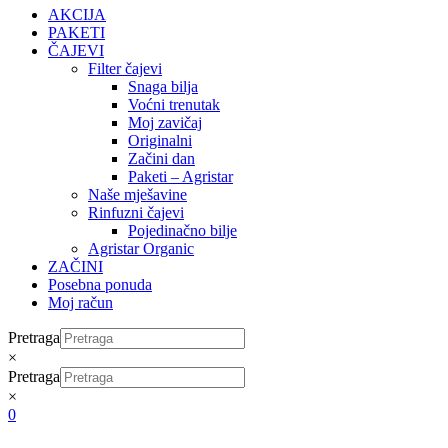
AKCIJA
PAKETI
ČAJEVI
Filter čajevi
Snaga bilja
Voćni trenutak
Moj zavičaj
Originalni
Začini dan
Paketi – Agristar
Naše mješavine
Rinfuzni čajevi
Pojedinačno bilje
Agristar Organic
ZAČINI
Posebna ponuda
Moj račun
Pretraga
×
Pretraga
×
0