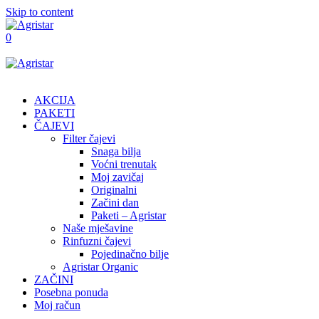
Skip to content
0
AKCIJA
PAKETI
ČAJEVI
Filter čajevi
Snaga bilja
Voćni trenutak
Moj zavičaj
Originalni
Začini dan
Paketi – Agristar
Naše mješavine
Rinfuzni čajevi
Pojedinačno bilje
Agristar Organic
ZAČINI
Posebna ponuda
Moj račun