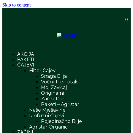
Skip to content
0
AKCIJA
PAKETI
ČAJEVI
Filter Čajevi
Snaga Bilja
Voćni Trenutak
Moj Zavičaj
Originalni
Začini Dan
Paketi – Agristar
Naše Mješavine
Rinfuzni Čajevi
Pojedinačno Bilje
Agristar Organic
ZAČINI