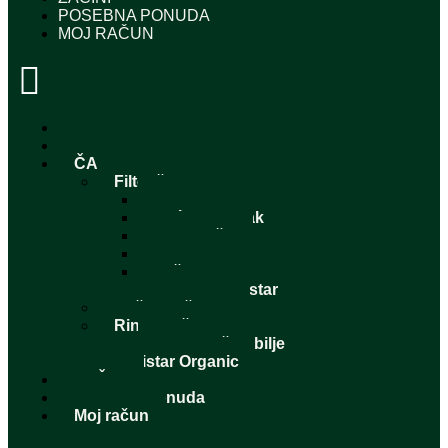
POSEBNA PONUDA
MOJ RAČUN
AKCIJA
PAKETI
ČAJEVI
Filter čajevi
Snaga bilja
Voćni trenutak
Moj zavičaj
Originalni
Začini dan
Paketi – Agristar
Naše mješavine
Rinfuzni čajevi
Pojedinačno bilje
Agristar Organic
ZAČINI
Posebna ponuda
Moj račun