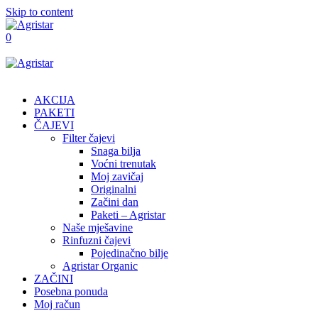
Skip to content
0
AKCIJA
PAKETI
ČAJEVI
Filter čajevi
Snaga bilja
Voćni trenutak
Moj zavičaj
Originalni
Začini dan
Paketi – Agristar
Naše mješavine
Rinfuzni čajevi
Pojedinačno bilje
Agristar Organic
ZAČINI
Posebna ponuda
Moj račun