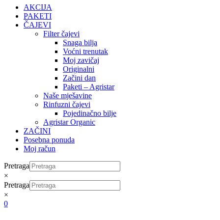
AKCIJA
PAKETI
ČAJEVI
Filter čajevi
Snaga bilja
Voćni trenutak
Moj zavičaj
Originalni
Začini dan
Paketi – Agristar
Naše mješavine
Rinfuzni čajevi
Pojedinačno bilje
Agristar Organic
ZAČINI
Posebna ponuda
Moj račun
Pretraga
×
Pretraga
×
0