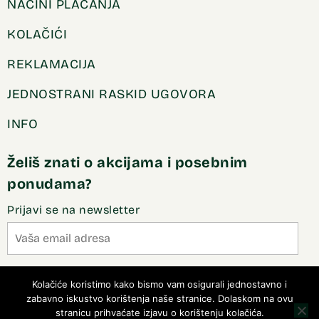
NAČINI PLAĆANJA
KOLAČIĆI
REKLAMACIJA
JEDNOSTRANI RASKID UGOVORA
INFO
Želiš znati o akcijama i posebnim
ponudama?
Prijavi se na newsletter
Slažem se sa pravilima privatnosti
Kolačiće koristimo kako bismo vam osigurali jednostavno i
zabavno iskustvo korištenja naše stranice. Dolaskom na ovu
stranicu prihvaćate izjavu o korištenju kolačića.