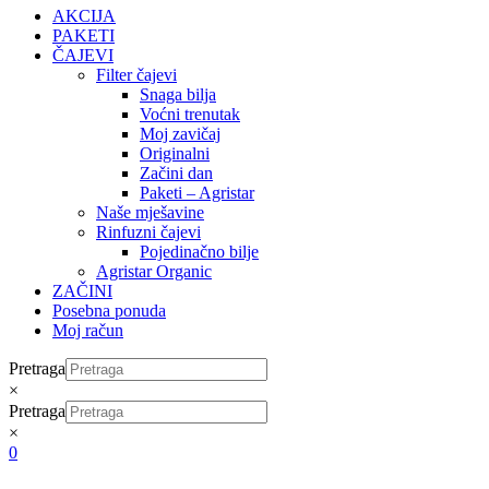
AKCIJA
PAKETI
ČAJEVI
Filter čajevi
Snaga bilja
Voćni trenutak
Moj zavičaj
Originalni
Začini dan
Paketi – Agristar
Naše mješavine
Rinfuzni čajevi
Pojedinačno bilje
Agristar Organic
ZAČINI
Posebna ponuda
Moj račun
Pretraga
×
Pretraga
×
0