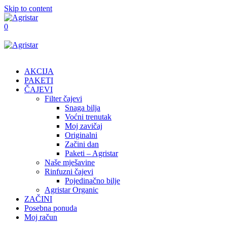
Skip to content
0
AKCIJA
PAKETI
ČAJEVI
Filter čajevi
Snaga bilja
Voćni trenutak
Moj zavičaj
Originalni
Začini dan
Paketi – Agristar
Naše mješavine
Rinfuzni čajevi
Pojedinačno bilje
Agristar Organic
ZAČINI
Posebna ponuda
Moj račun