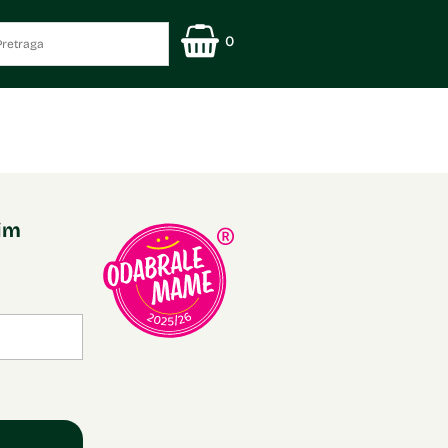
0
nim