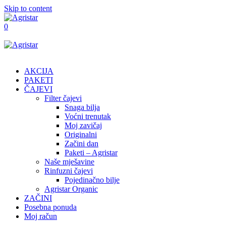
Skip to content
0
AKCIJA
PAKETI
ČAJEVI
Filter čajevi
Snaga bilja
Voćni trenutak
Moj zavičaj
Originalni
Začini dan
Paketi – Agristar
Naše mješavine
Rinfuzni čajevi
Pojedinačno bilje
Agristar Organic
ZAČINI
Posebna ponuda
Moj račun