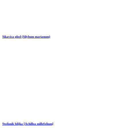
Sikavica plod (Silybum marianum)
Stolisnik biljka [Achillea millefolium]