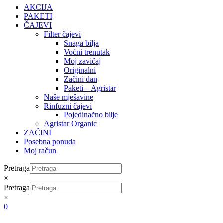
AKCIJA
PAKETI
ČAJEVI
Filter čajevi
Snaga bilja
Voćni trenutak
Moj zavičaj
Originalni
Začini dan
Paketi – Agristar
Naše mješavine
Rinfuzni čajevi
Pojedinačno bilje
Agristar Organic
ZAČINI
Posebna ponuda
Moj račun
Pretraga
×
Pretraga
×
0