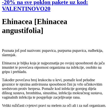
-20% na sve poklon pakete uz kod:
VALENTINOVO20
Ehinacea [Ehinacea
angustifolia]
Poznata još pod nazivom: pupavica, purpurna pupavica, rudbekija,
slamnjak.
Ehinacea je biljka koja je najpoznatija po svojoj sposobnosti da jača
imunitet te povećava otpornost organizma na infekcije, osobito na
gripu i prehladu.
Također povećava broj leukocita u krvi, pomaže kod peludne
groznice te njezina antivirusna sposobnost čini ju vrlo učinkovitim
sredstvom protiv herpesa. Pomaže kod infekcije gornjeg dijela
dišnog sustava, bronhitisa, sinusitisa, infekcija mokraćnog sustava,
vaginalnih infekcija te pospješuje zacjeljivanje rana.
Veliki ružičasti cvjetovi pravi su melem za oči ali i za naš organizam.