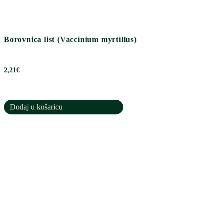
Borovnica list (Vaccinium myrtillus)
2,21
€
Dodaj u košaricu