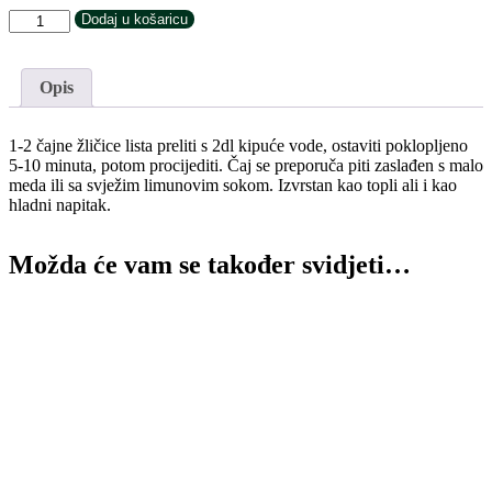
Rooibos
Dodaj u košaricu
list
(Aspalanthus
linearis)
Opis
količina
1-2 čajne žličice lista preliti s 2dl kipuće vode, ostaviti poklopljeno
5-10 minuta, potom procijediti. Čaj se preporuča piti zaslađen s malo
meda ili sa svježim limunovim sokom. Izvrstan kao topli ali i kao
hladni napitak.
Možda će vam se također svidjeti…