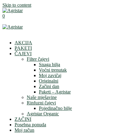
Skip to content
0
AKCIJA
PAKETI
ČAJEVI
Filter čajevi
Snaga bilja
Voćni trenutak
Moj zavičaj
Originalni
Začini dan
Paketi – Agristar
Naše mješavine
Rinfuzni čajevi
Pojedinačno bilje
Agristar Organic
ZAČINI
Posebna ponuda
Moj račun