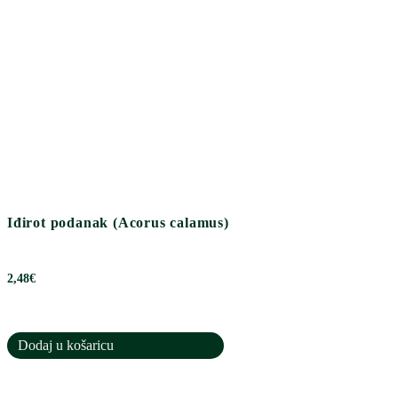
Iđirot podanak (Acorus calamus)
2,48
€
Dodaj u košaricu