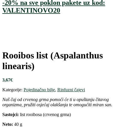
-20% na sve poklon pakete uz kod:
VALENTINOVO20
Rooibos list (Aspalanthus
linearis)
3,67
€
Kategorije:
Pojedinačno bilje
,
Rinfuzni čajevi
Naš čaj od crvenog grma pomoći će ti u opuštanju čitavog
organizma, pružiti osjećaj olakšanja te omogućiti miran san.
Sastojci:
list rooibosa (crvenog grma)
Neto:
40 g