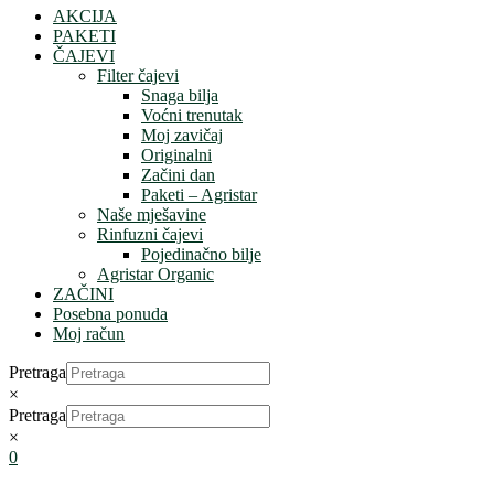
AKCIJA
PAKETI
ČAJEVI
Filter čajevi
Snaga bilja
Voćni trenutak
Moj zavičaj
Originalni
Začini dan
Paketi – Agristar
Naše mješavine
Rinfuzni čajevi
Pojedinačno bilje
Agristar Organic
ZAČINI
Posebna ponuda
Moj račun
Pretraga
×
Pretraga
×
0