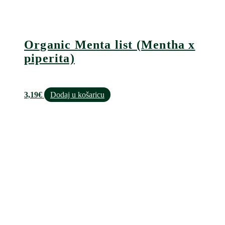
Organic Menta list (Mentha x
piperita)
3,19
€
Dodaj u košaricu