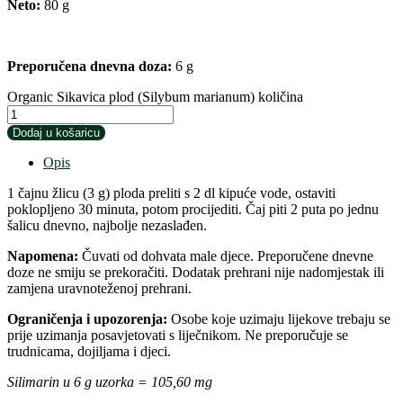
Neto:
80 g
Preporučena dnevna doza
:
6 g
Organic Sikavica plod (Silybum marianum) količina
Dodaj u košaricu
Opis
1 čajnu žlicu (3 g) ploda preliti s 2 dl kipuće vode, ostaviti
poklopljeno 30 minuta, potom procijediti. Čaj piti 2 puta po jednu
šalicu dnevno, najbolje nezaslađen.
Napomena:
Čuvati od dohvata male djece. Preporučene dnevne
doze ne smiju se preko­račiti. Dodatak prehrani nije nadomjestak ili
zamjena uravnoteženoj prehrani.
Ograničenja i upozorenja:
Osobe koje uzimaju lijekove trebaju se
prije uzimanja posavjetovati s liječnikom. Ne preporučuje se
trudnicama, dojiljama i djeci.
Silimarin u 6 g uzorka = 105,60 mg