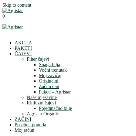
Skip to content
0
AKCIJA
PAKETI
ČAJEVI
Filter čajevi
Snaga bilja
Voćni trenutak
Moj zavičaj
Originalni
Začini dan
Paketi – Agristar
Naše mješavine
Rinfuzni čajevi
Pojedinačno bilje
Agristar Organic
ZAČINI
Posebna ponuda
Moj račun