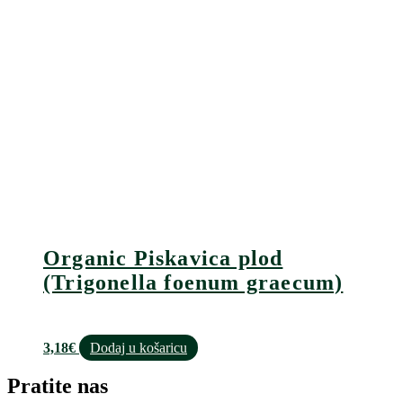
Organic Piskavica plod
(Trigonella foenum graecum)
3,18
€
Dodaj u košaricu
Pratite nas