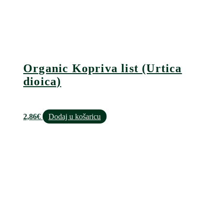
Organic Kopriva list (Urtica
dioica)
2,86
€
Dodaj u košaricu