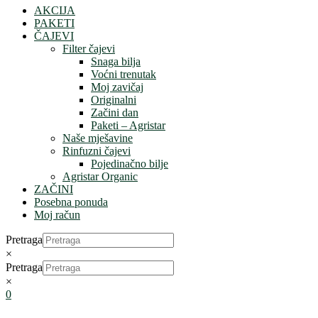
AKCIJA
PAKETI
ČAJEVI
Filter čajevi
Snaga bilja
Voćni trenutak
Moj zavičaj
Originalni
Začini dan
Paketi – Agristar
Naše mješavine
Rinfuzni čajevi
Pojedinačno bilje
Agristar Organic
ZAČINI
Posebna ponuda
Moj račun
Pretraga
×
Pretraga
×
0