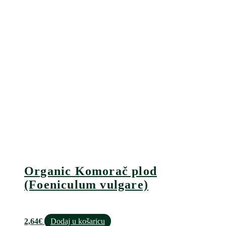
Organic Komorač plod
(Foeniculum vulgare)
2,64
€
Dodaj u košaricu