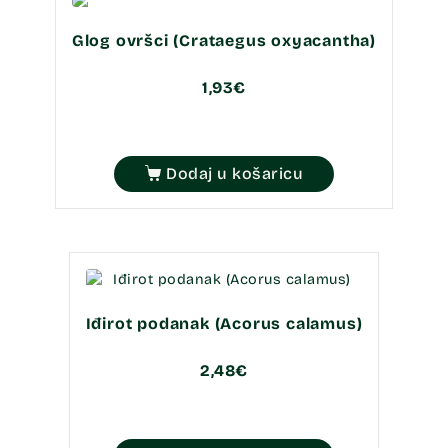
Glog ovršci (Crataegus oxyacantha)
1,93
€
Dodaj u košaricu
Iđirot podanak (Acorus calamus)
2,48
€