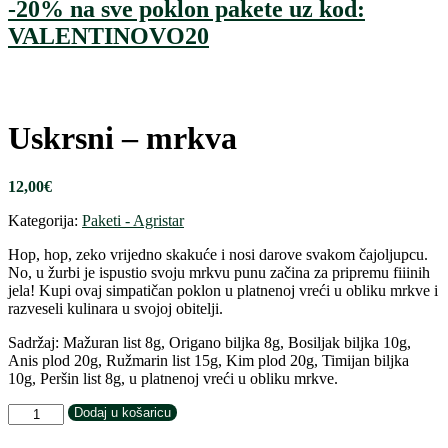
-20% na sve poklon pakete uz kod:
VALENTINOVO20
Uskrsni – mrkva
12,00
€
Kategorija:
Paketi - Agristar
Hop, hop, zeko vrijedno skakuće i nosi darove svakom čajoljupcu.
No, u žurbi je ispustio svoju mrkvu punu začina za pripremu fiiinih
jela! Kupi ovaj simpatičan poklon u platnenoj vreći u obliku mrkve i
razveseli kulinara u svojoj obitelji.
Sadržaj: Mažuran list 8g, Origano biljka 8g, Bosiljak biljka 10g,
Anis plod 20g, Ružmarin list 15g, Kim plod 20g, Timijan biljka
10g, Peršin list 8g, u platnenoj vreći u obliku mrkve.
Uskrsni
Dodaj u košaricu
-