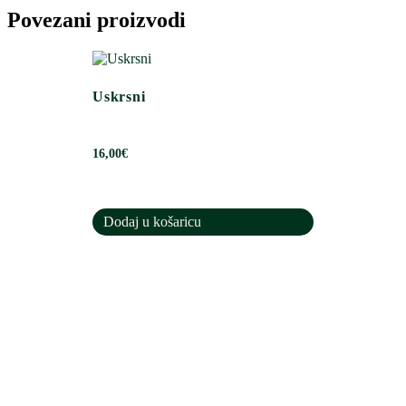
mrkva
Povezani proizvodi
količina
Uskrsni
16,00
€
Dodaj u košaricu