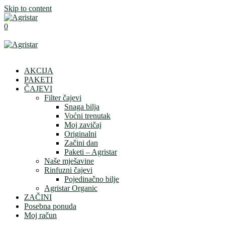
Skip to content
0
AKCIJA
PAKETI
ČAJEVI
Filter čajevi
Snaga bilja
Voćni trenutak
Moj zavičaj
Originalni
Začini dan
Paketi – Agristar
Naše mješavine
Rinfuzni čajevi
Pojedinačno bilje
Agristar Organic
ZAČINI
Posebna ponuda
Moj račun