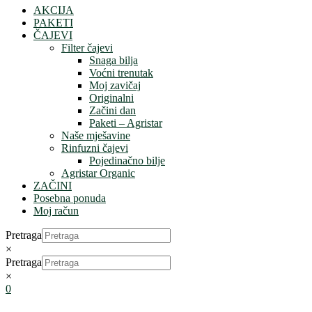
AKCIJA
PAKETI
ČAJEVI
Filter čajevi
Snaga bilja
Voćni trenutak
Moj zavičaj
Originalni
Začini dan
Paketi – Agristar
Naše mješavine
Rinfuzni čajevi
Pojedinačno bilje
Agristar Organic
ZAČINI
Posebna ponuda
Moj račun
Pretraga
×
Pretraga
×
0