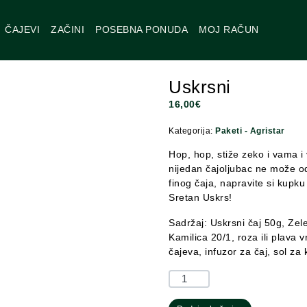
ČAJEVI
ZAČINI
POSEBNA PONUDA
MOJ RAČUN
Uskrsni
16,00
€
Kategorija:
Paketi - Agristar
Hop, hop, stiže zeko i vama i
nijedan čajoljubac ne može odol
finog čaja, napravite si kupku
Sretan Uskrs!
Sadržaj: Uskrsni čaj 50g, Zele
Kamilica 20/1, roza ili plava v
čajeva, infuzor za čaj, sol za 