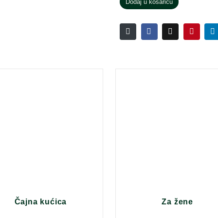
Dodaj u košaricu
Čajna kućica
Za žene