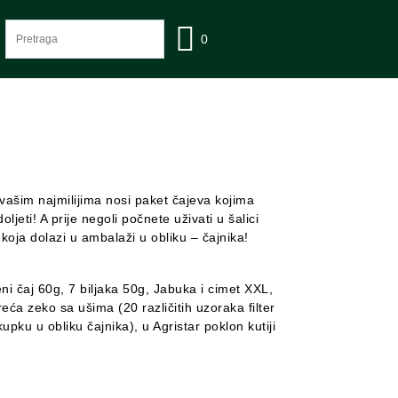
0
 vašim najmilijima nosi paket čajeva kojima
jeti! A prije negoli počnete uživati u šalici
 koja dolazi u ambalaži u obliku – čajnika!
ni čaj 60g, 7 biljaka 50g, Jabuka i cimet XXL,
reća zeko sa ušima (20 različitih uzoraka filter
kupku u obliku čajnika), u Agristar poklon kutiji