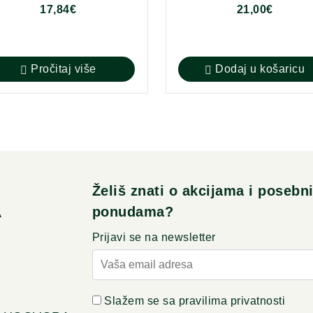
17,84
€
21,00
€
Pročitaj više
Dodaj u košaricu
Želiš znati o akcijama i posebn
ponudama?
A
Prijavi se na newsletter
Slažem se sa pravilima privatnosti