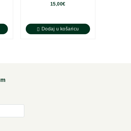
15,00
€
Dodaj u košaricu
im