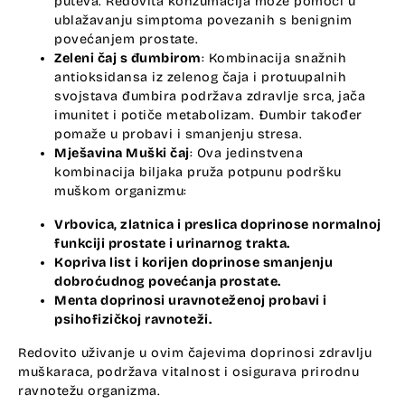
puteva. Redovita konzumacija može pomoći u
ublažavanju simptoma povezanih s benignim
povećanjem prostate.
Zeleni čaj s đumbirom
: Kombinacija snažnih
antioksidansa iz zelenog čaja i protuupalnih
svojstava đumbira podržava zdravlje srca, jača
imunitet i potiče metabolizam. Đumbir također
pomaže u probavi i smanjenju stresa.
Mješavina Muški čaj
: Ova jedinstvena
kombinacija biljaka pruža potpunu podršku
muškom organizmu:
Vrbovica, zlatnica i preslica doprinose normalnoj
funkciji prostate i urinarnog trakta.
Kopriva list i korijen doprinose smanjenju
dobroćudnog povećanja prostate.
Menta doprinosi uravnoteženoj probavi i
psihofizičkoj ravnoteži.
Redovito uživanje u ovim čajevima doprinosi zdravlju
muškaraca, podržava vitalnost i osigurava prirodnu
ravnotežu organizma.