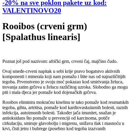
-20% na sve poklon pakete uz kod:
VALENTINOVO20
Rooibos (crveni grm)
[Spalathus linearis]
Poznat još pod nazivom: afrički grm, crveni čaj, majčino čudo.
Ovaj smeđe-crveni napitak u sebi krije pravo bogatstvo aktivnih
komponenti i minerala koji nam pomažu i štite nas od najrazličitijih
tegoba. Prvenstveno je svoju moć pokazao kod smirivanja želuca,
trovanja zatim grčeva u želucu različitog uzroka. Slobodno ga mogu
piti i mala djeca jer pomaže kod dojenačkih grčeva.
Rooibos eliminira mokraćnu kiselinu te tako pomaže kod reumatskih
tegoba, gihta, artritisa, pomaže kod kardiovaskularnih bolesti, raznih
infekcija, autoimunih bolesti. Također jača imunitet, snažan je
antioksidans što pomaže u prevenciji od karcinoma, potiče
cirkulaciju, smiruje glavobolju i migrenu, snižava tlak i masnoću u
krvi, čisti jetru i bubrege (posebno kod tegoba izazvanih