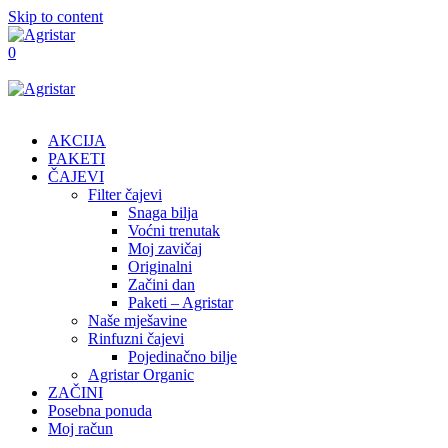
Skip to content
0
AKCIJA
PAKETI
ČAJEVI
Filter čajevi
Snaga bilja
Voćni trenutak
Moj zavičaj
Originalni
Začini dan
Paketi – Agristar
Naše mješavine
Rinfuzni čajevi
Pojedinačno bilje
Agristar Organic
ZAČINI
Posebna ponuda
Moj račun