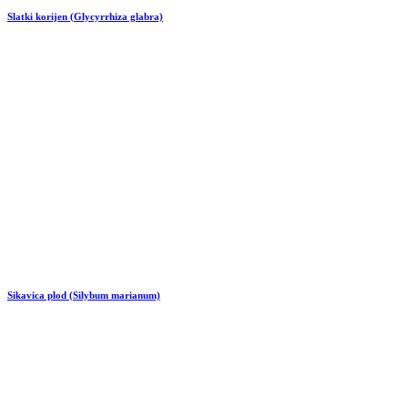
Slatki korijen (Glycyrrhiza glabra)
Sikavica plod (Silybum marianum)