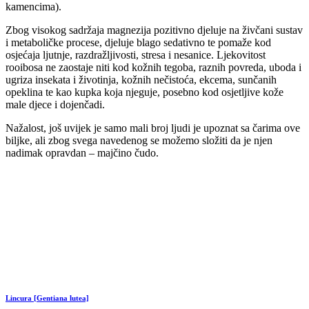
kamencima).
Zbog visokog sadržaja magnezija pozitivno djeluje na živčani sustav
i metaboličke procese, djeluje blago sedativno te pomaže kod
osjećaja ljutnje, razdražljivosti, stresa i nesanice. Ljekovitost
rooibosa ne zaostaje niti kod kožnih tegoba, raznih povreda, uboda i
ugriza insekata i životinja, kožnih nečistoća, ekcema, sunčanih
opeklina te kao kupka koja njeguje, posebno kod osjetljive kože
male djece i dojenčadi.
Nažalost, još uvijek je samo mali broj ljudi je upoznat sa čarima ove
biljke, ali zbog svega navedenog se možemo složiti da je njen
nadimak opravdan – majčino čudo.
Lincura [Gentiana lutea]