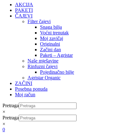
AKCIJA
PAKETI
ČAJEVI
Filter čajevi
Snaga bilja
Voćni trenutak
Moj zavičaj
Originalni
Začini dan
Paketi – Agristar
Naše mješavine
Rinfuzni čajevi
Pojedinačno bilje
Agristar Organic
ZAČINI
Posebna ponuda
Moj račun
Pretraga
×
Pretraga
×
0