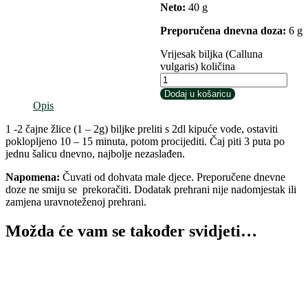
Neto:
40 g
Preporučena dnevna doza:
6 g
Vrijesak biljka (Calluna
vulgaris) količina
Dodaj u košaricu
Opis
1 -2 čajne žlice (1 – 2g) biljke preliti s 2dl kipuće vode, ostaviti
poklopljeno 10 – 15 minuta, potom procijediti. Čaj piti 3 puta po
jednu šalicu dnevno, najbolje nezaslađen.
Napomena:
Čuvati od dohvata male djece. Preporučene dnevne
doze ne smiju se preko­račiti. Dodatak prehrani nije nadomjestak ili
zamjena uravnoteženoj prehrani.
Možda će vam se također svidjeti…