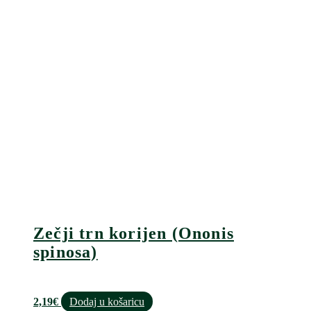
Zečji trn korijen (Ononis
spinosa)
2,19
€
Dodaj u košaricu