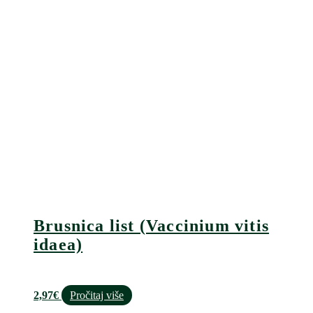
Brusnica list (Vaccinium vitis
idaea)
2,97
€
Pročitaj više