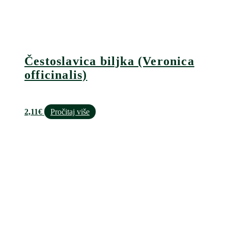
Čestoslavica biljka (Veronica
officinalis)
2,11
€
Pročitaj više