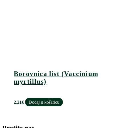
Borovnica list (Vaccinium
myrtillus)
2,21
€
Dodaj u košaricu
Pratite nas