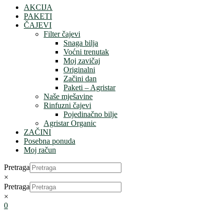
AKCIJA
PAKETI
ČAJEVI
Filter čajevi
Snaga bilja
Voćni trenutak
Moj zavičaj
Originalni
Začini dan
Paketi – Agristar
Naše mješavine
Rinfuzni čajevi
Pojedinačno bilje
Agristar Organic
ZAČINI
Posebna ponuda
Moj račun
Pretraga
×
Pretraga
×
0