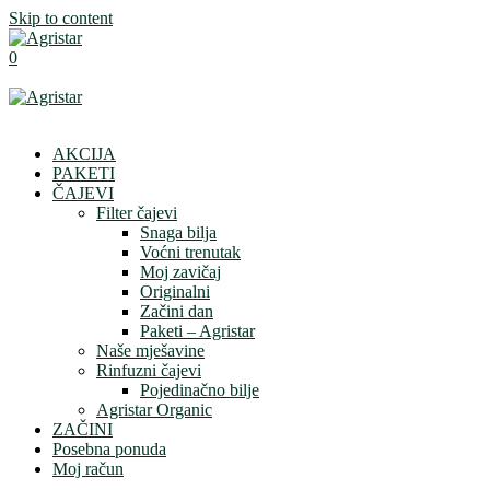
Skip to content
0
AKCIJA
PAKETI
ČAJEVI
Filter čajevi
Snaga bilja
Voćni trenutak
Moj zavičaj
Originalni
Začini dan
Paketi – Agristar
Naše mješavine
Rinfuzni čajevi
Pojedinačno bilje
Agristar Organic
ZAČINI
Posebna ponuda
Moj račun