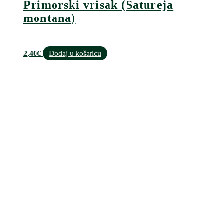
Primorski vrisak (Satureja
montana)
2,40
€
Dodaj u košaricu