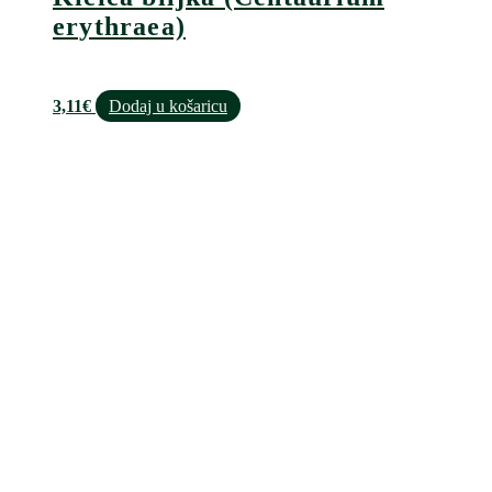
erythraea)
3,11
€
Dodaj u košaricu