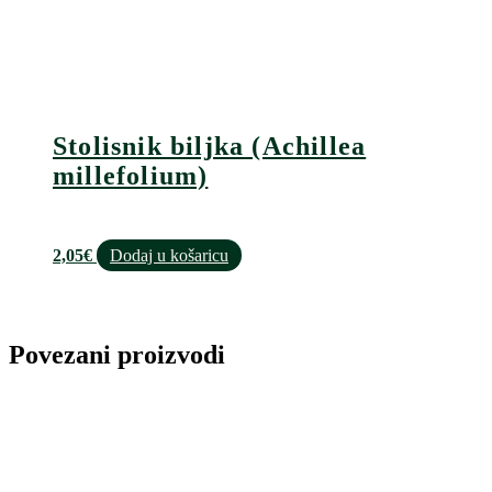
Stolisnik biljka (Achillea
millefolium)
2,05
€
Dodaj u košaricu
Povezani proizvodi